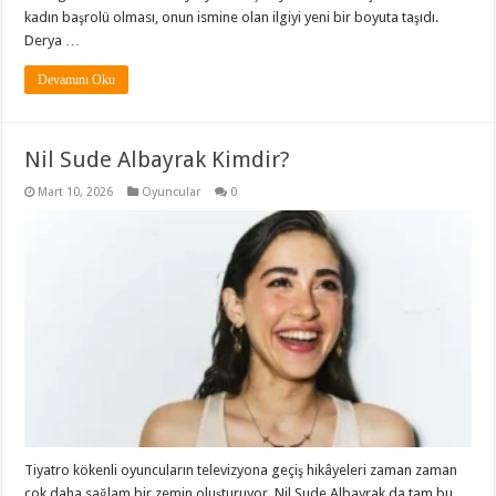
kadın başrolü olması, onun ismine olan ilgiyi yeni bir boyuta taşıdı.
Derya …
Devamını Oku
Nil Sude Albayrak Kimdir?
Mart 10, 2026
Oyuncular
0
Tiyatro kökenli oyuncuların televizyona geçiş hikâyeleri zaman zaman
çok daha sağlam bir zemin oluşturuyor. Nil Sude Albayrak da tam bu