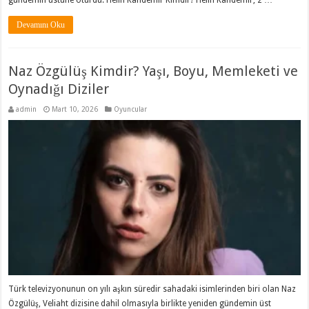
gündemin üstüne oturdu. Helin Kandemir Kimdir? Helin Kandemir, 2 …
Devamını Oku
Naz Özgülüş Kimdir? Yaşı, Boyu, Memleketi ve
Oynadığı Diziler
admin
Mart 10, 2026
Oyuncular
Türk televizyonunun on yılı aşkın süredir sahadaki isimlerinden biri olan Naz
Özgülüş, Veliaht dizisine dahil olmasıyla birlikte yeniden gündemin üst