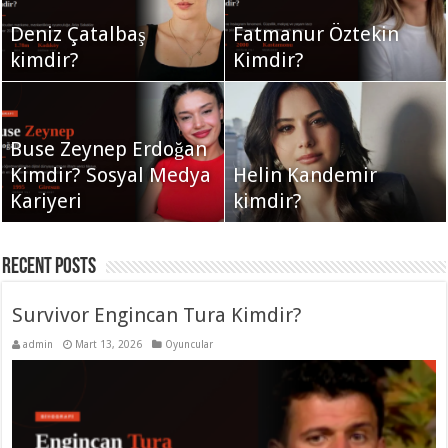
Deniz Çatalbaş
Fatmanur Öztekin
kimdir?
Kimdir?
Buse Zeynep Erdoğan
Kimdir? Sosyal Medya
Helin Kandemir
Kariyeri
kimdir?
Recent Posts
Survivor Engincan Tura Kimdir?
admin
Mart 13, 2026
Oyuncular